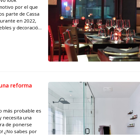
evo look
otivo por el que
os parte de Cassa
urante en 2022,
ebles y decoración
experto y las ...
 una reforma
lo más probable es
 y necesita una
ora de ponerse
o! ¿No sabes por
muebles en Ferrol,