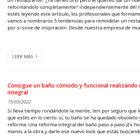
un restaurante? ¿Ya tienes uno pero le quieres dar un nu
reformándolo completamente? Independientemente del m
estés leyendo este artículo, los profesionales que formam
vamos a nombraros 5 tendencias para remodelar un resta
por si sirve de inspiración. Desde nuestra empresa de mu
en Ferrol estamos capacitados para brindar asesoramiento 
LEER MÁS
Consigue un baño cómodo y funcional realizando
integral
15/03/2022
Si lleva tiempo rondándote la mente, ten por seguro que 
que estés en lo cierto: sí, tu baño se ha quedado obsoleto
reforma. Una reforma integral del baño paso a paso ¡Es h
manos a la obra y darle ese nuevo look que estás buscand
dónde empezar? No te preocupes, en Cassa, tu tienda de 