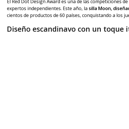
El Red Dot Design Award es una de las competiciones d
expertos independientes. Este año, la
silla Moon, diseñ
cientos de productos de 60 países, conquistando a los jue
Diseño escandinavo con un toque i
La
silla Moon
es una obra maestra que fusiona la funciona
La forma única de la silla, que evoca el símbolo del infi
forma no solo es atractiva a la vista, sino que también i
la columna vertebral y fomentando una postura correcta, 
Comodidad y movimiento en armo
Lo que realmente diferencia a la silla Moon es su capaci
característica la convierte en una de las sillas más cóm
relajación.
La victoria de la silla Moon en el Red Dot Award 2023 e
y la creatividad. Este galardón reafirma la misión del gr
los espacios de vida cotidianos y el bienestar general.