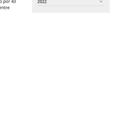
o por 43
2022
entre
ón italiana.
al. Esta
obrecarga en
omentos de
 innovación
 calidad de