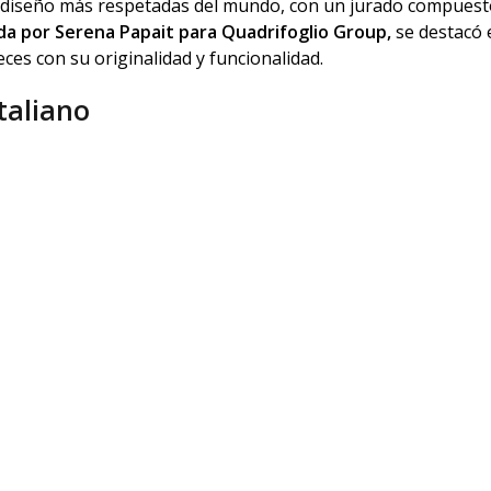
e diseño más respetadas del mundo, con un jurado compuest
ada por Serena Papait para Quadrifoglio Group,
se destacó 
ces con su originalidad y funcionalidad.
taliano
lidad y ergonomía del diseño escandinavo con la sofisticaci
nito, se ha creado para proporcionar el máximo confort postur
ncentiva la distribución uniforme del peso, evitando así la s
natural y activa.
nía
dad para inducir un movimiento perpetuo de oscilación. Esta
odas del mercado, ideal para largas jornadas de trabajo o m
s un testimonio del compromiso de Quadrifoglio Group con la
upo de ofrecer productos de alto valor estético que mejoren la